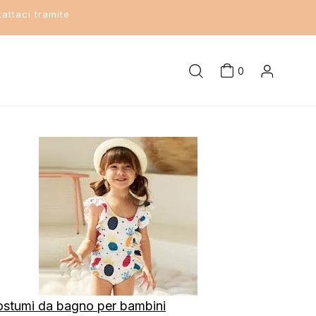
attaci tramite
0
stumi da bagno per bambini