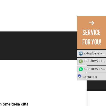
sales@abelyfashion.com
+86-18122871002
+86-18122871002
Contattaci
Nome della ditta