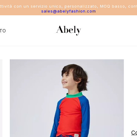
attività con un servizio unico, personalizzato, MOQ basso, cont
sales@abelyfashion.com
TO
del settore
costume da bagno
ikini
ostume intero
costume da bagno a due pezzi
ostumi da bagno sportivi da donna
Co