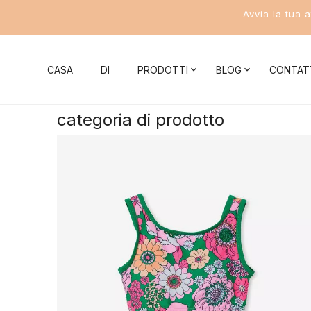
Avvia la tua 
CASA
DI
PRODOTTI
BLOG
CONTAT
categoria di prodotto
Notizie aziendali
Costumi da bagno donna
Conoscenza 
Novità del settore
Bikini
Conoscenza del 
Costume intero
Conoscenza del b
Costumi da bagno a due pezzi
Conoscenza del c
Costumi da bagno sportivi da donna
Conoscenza del 
Conoscenza dei c
Costumi da bagno da uomo