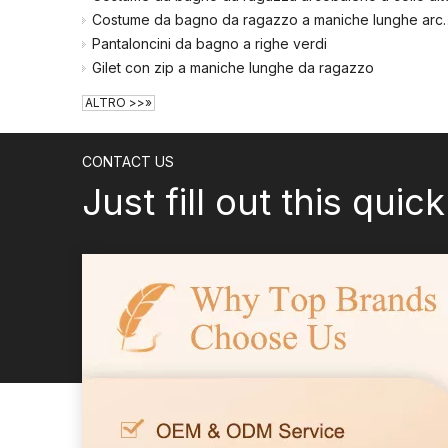
Signora Bra
Costume da bagno da ragaz
Pantaloncini da bagno a righe verdi
Signora Mutandine
Gilet con zip a maniche lunghe da ragazzo
Biancheria intima sexy
ALTRO >>»
CONTACT US
Just fill out this quic