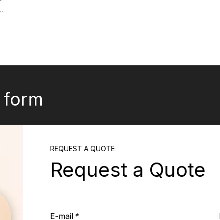
zo a maniche lunghe arcobaleno
k form
REQUEST A QUOTE
Request a Quote
E-mail
*