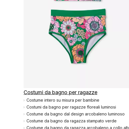
Conoscenza dei 
Camion da nuoto
Conoscenza dei c
Costumi da bagno sportivi da uomo
Costumi da bagno per bambini
Costumi da bagno per ragazze
Costumi da bagno per ragazzi
Costumi da bagno per bambini
Costumi da bagno per ragazze
Reggiseno e mutandine da donna
Costume intero su misura per bambine
Costumi da bagno per ragazze floreali luminosi
Reggiseno sportivo
Costume da bagno dal design arcobaleno luminoso
Set reggiseno e slip da donna
Costume da bagno da ragazza stampato verde
Costume da bagno da ragazza arcobaleno a collo alt