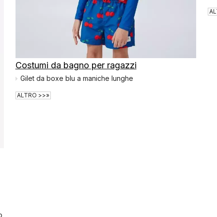
costumi da bagno da uomo
AL
ostumi da bagno per bambini
Costumi da bagno per ragazzi
Gilet da boxe blu a maniche lunghe
ALTRO >>»
o