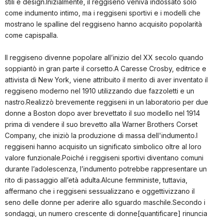
stili e design.Inizialmente, il reggiseno veniva indossato solo
come indumento intimo, ma i reggiseni sportivi e i modelli che
mostrano le spalline del reggiseno hanno acquisito popolarità
come capispalla.
Il reggiseno divenne popolare all’inizio del XX secolo quando
soppiantò in gran parte il corsetto.A Caresse Crosby, editrice e
attivista di New York, viene attribuito il merito di aver inventato il
reggiseno moderno nel 1910 utilizzando due fazzoletti e un
nastro.Realizzò brevemente reggiseni in un laboratorio per due
donne a Boston dopo aver brevettato il suo modello nel 1914
prima di vendere il suo brevetto alla Warner Brothers Corset
Company, che iniziò la produzione di massa dell'indumento.I
reggiseni hanno acquisito un significato simbolico oltre al loro
valore funzionale.Poiché i reggiseni sportivi diventano comuni
durante l’adolescenza, l’indumento potrebbe rappresentare un
rito di passaggio all’età adulta.Alcune femministe, tuttavia,
affermano che i reggiseni sessualizzano e oggettivizzano il
seno delle donne per aderire allo sguardo maschile.Secondo i
sondaggi, un numero crescente di donne[quantificare] rinuncia