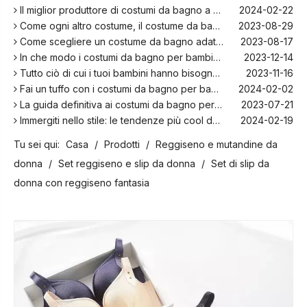
Il miglior produttore di costumi da bagno a Bali!
2024-02-22
Come ogni altro costume, il costume da bagno per bambini: una piacevole zona per rilassarsi sulla spiaggia
2023-08-29
Come scegliere un costume da bagno adatto per i bambini
2023-08-17
In che modo i costumi da bagno per bambini sono più comodi con l'elastan?
2023-12-14
Tutto ciò di cui i tuoi bambini hanno bisogno per nuotare quest'estate
2023-11-16
Fai un tuffo con i costumi da bagno per bambini più alla moda della stagione!
2024-02-02
La guida definitiva ai costumi da bagno per bambini: comfort, design e sicurezza
2023-07-21
Immergiti nello stile: le tendenze più cool della stagione per i costumi da bagno per bambini
2024-02-19
La storia e l'evoluzione dell'iconico bikini: dal due pezzi al costume da bagno sensazionale
2024-01-31
Tu sei qui:
Casa
/
Prodotti
/
Reggiseno e mutandine da
Le migliori opzioni per costumi da bagno taglie forti per la spiaggia e la piscina
2023-08-16
I migliori produttori di costumi da bagno nel Regno Unito
2024-02-23
donna
/
Set reggiseno e slip da donna
/
Set di slip da
I migliori costumi da bagno per la tua prossima vacanza in spiaggia
2024-02-22
donna con reggiseno fantasia
Il miglior produttore di costumi da bagno a Bali!
2024-02-22
Come ogni altro costume, il costume da bagno per bambini: una piacevole zona per rilassarsi sulla spiaggia
2023-08-29
Come scegliere un costume da bagno adatto per i bambini
2023-08-17
In che modo i costumi da bagno per bambini sono più comodi con l'elastan?
2023-12-14
Tutto ciò di cui i tuoi bambini hanno bisogno per nuotare quest'estate
2023-11-16
Fai un tuffo con i costumi da bagno per bambini più alla moda della stagione!
2024-02-02