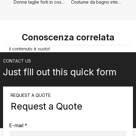
Donne taglie forti in costume da bagno
Costume da bagno intero da donna dal taglio alto
Cos
Conoscenza correlata
il contenuto è vuoto!
CONTACT US
Just fill out this quick form
REQUEST A QUOTE
Request a Quote
E-mail
*