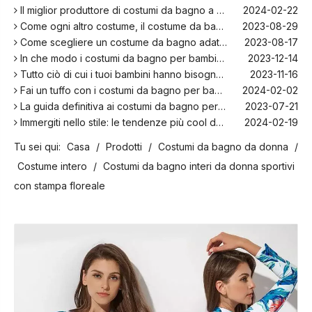
Il miglior produttore di costumi da bagno a Bali!
2024-02-22
Come ogni altro costume, il costume da bagno per bambini: una piacevole zona per rilassarsi sulla spiaggia
2023-08-29
Come scegliere un costume da bagno adatto per i bambini
2023-08-17
In che modo i costumi da bagno per bambini sono più comodi con l'elastan?
2023-12-14
Tutto ciò di cui i tuoi bambini hanno bisogno per nuotare quest'estate
2023-11-16
Fai un tuffo con i costumi da bagno per bambini più alla moda della stagione!
2024-02-02
La guida definitiva ai costumi da bagno per bambini: comfort, design e sicurezza
2023-07-21
Immergiti nello stile: le tendenze più cool della stagione per i costumi da bagno per bambini
2024-02-19
La storia e l'evoluzione dell'iconico bikini: dal due pezzi al costume da bagno sensazionale
2024-01-31
Tu sei qui:
Casa
/
Prodotti
/
Costumi da bagno da donna
/
Le migliori opzioni per costumi da bagno taglie forti per la spiaggia e la piscina
2023-08-16
Costume intero
/
Costumi da bagno interi da donna sportivi
I migliori produttori di costumi da bagno nel Regno Unito
2024-02-23
I migliori costumi da bagno per la tua prossima vacanza in spiaggia
2024-02-22
con stampa floreale
Il miglior produttore di costumi da bagno a Bali!
2024-02-22
Come ogni altro costume, il costume da bagno per bambini: una piacevole zona per rilassarsi sulla spiaggia
2023-08-29
Come scegliere un costume da bagno adatto per i bambini
2023-08-17
In che modo i costumi da bagno per bambini sono più comodi con l'elastan?
2023-12-14
Tutto ciò di cui i tuoi bambini hanno bisogno per nuotare quest'estate
2023-11-16
Fai un tuffo con i costumi da bagno per bambini più alla moda della stagione!
2024-02-02