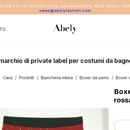
attività con un servizio unico, personalizzato, MOQ basso, cont
sales@abelyfashion.com
TO
del settore
uo marchio di private label per costumi da bagn
costume da bagno
:
Casa
/
Prodotti
/
Biancheria intima
/
Boxer da uomo
/
Boxer 
ikini
Boxe
ostume intero
ros
costume da bagno a due pezzi
ostumi da bagno sportivi da donna