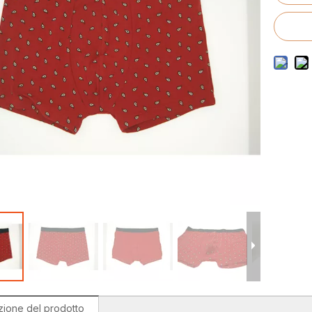
costumi da bagno da uomo
ostumi da bagno per bambini
zione del prodotto