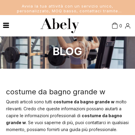
Avvia la tua attività con un servizio unico,
personalizzato, MOQ basso, contattaci tramite
sales@abelyfashion.com
0
Costumi da bagno donna
Conoscenza del settore
BLOG
Notizie aziendali
Costumi da bagno da uomo
Novità del settore
Costumi da bagno per bambini
Reggiseno e mutandine da donna
costume da bagno grande w
Questi articoli sono tutti
costume da bagno grande w
molto
rilevanti. Credo che queste informazioni possano aiutarti a
capire le informazioni professionali di
costume da bagno
grande w
. Se vuoi saperne di più, puoi contattarci in qualsiasi
momento, possiamo fornirti una guida più professionale.