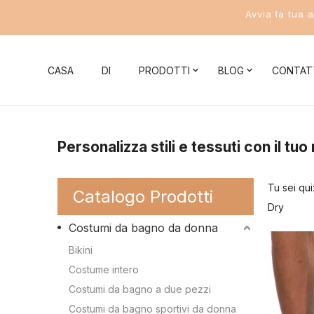
Avvia la tua 
CASA
DI
PRODOTTI
BLOG
CONTAT
Notizie aziendali
Costumi da bagno donna
Conoscenza 
Personalizza stili e tessuti con il t
Novità del settore
Bikini
Conoscenza del 
Tu sei qui
Catalogo Prodotti
Costume intero
Conoscenza del b
Dry
Costumi da bagno da donna
Costumi da bagno a due pezzi
Conoscenza del c
Bikini
Costumi da bagno sportivi da donna
Conoscenza del 
Costume intero
Conoscenza dei c
Costumi da bagno a due pezzi
Costumi da bagno da uomo
Costumi da bagno sportivi da donna