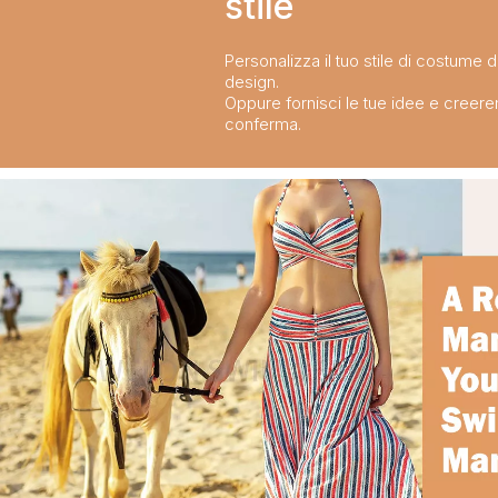
stile​​​​​​​
Fai un tuffo con i costumi da bagno per bambini più alla moda della stagione!
2024-02-02
Personalizza il tuo stile di costume 
design.
Oppure fornisci le tue idee e creer
conferma.