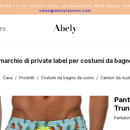
attività con un servizio unico, personalizzato, MOQ basso, cont
sales@abelyfashion.com
TO
del settore
uo marchio di private label per costumi da bagn
costume da bagno
:
Casa
/
Prodotti
/
Costumi da bagno da uomo
/
Camion da nuo
ikini
ostume intero
Pant
Trun
costume da bagno a due pezzi
Pantalo
ostumi da bagno sportivi da donna