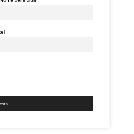
Nome della ditta
tel
iesta