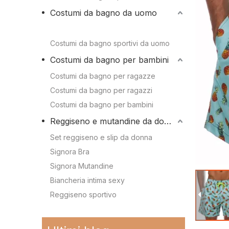
Conoscenza dei 
Costumi da bagno da uomo
Camion da nuoto
Conoscenza dei c
Camion da nuoto
Costumi da bagno sportivi da uomo
Costumi da bagno sportivi da uomo
Costumi da bagno per bambini
Costumi da bagno per bambini
Costumi da bagno per ragazze
Costumi da bagno per ragazzi
Costumi da bagno per ragazze
Costumi da bagno per bambini
Costumi da bagno per ragazzi
Reggiseno e mutandine da donna
Costumi da bagno per bambini
Set reggiseno e slip da donna
Signora Bra
Signora Mutandine
Reggiseno e mutandine da donna
Biancheria intima sexy
Reggiseno sportivo
Reggiseno sportivo
Immergiti nello stile: le tendenze più cool della stagione per i costumi da bagno per bambini
2024-02-19
Set reggiseno e slip da donna
La storia e l'evoluzione dell'iconico bikini: dal due pezzi al costume da bagno sensazionale
2024-01-31