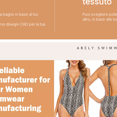
tessuto​​​​​​​
da bagno in base al tuo
Puoi scegliere polie
altro, in base alle t
emo disegni CAD per la tua