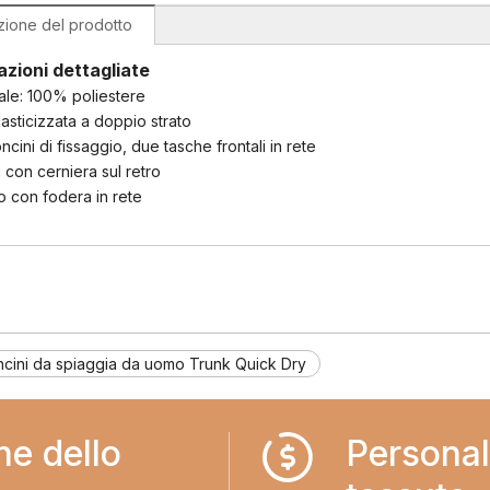
zione del prodotto
azioni dettagliate
iale: 100% poliestere
elasticizzata a doppio strato
ncini di fissaggio, due tasche frontali in rete
 con cerniera sul retro
no con fodera in rete
ncini da spiaggia da uomo Trunk Quick Dry
ne dello
Personal