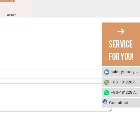
sales@abelyfashion.com
+86-18122871002
+86-18122871002
Contattaci