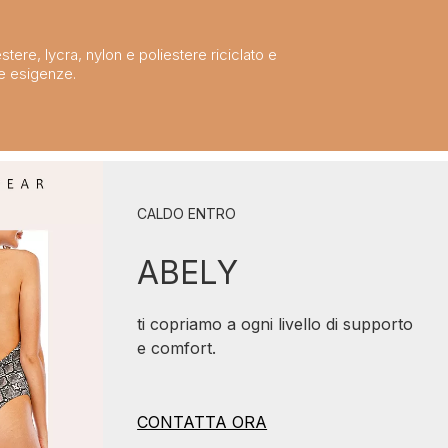
stere, lycra, nylon e poliestere riciclato e
ue esigenze.
CALDO ENTRO
ABELY
ti copriamo a ogni livello di supporto
e comfort.
CONTATTA ORA