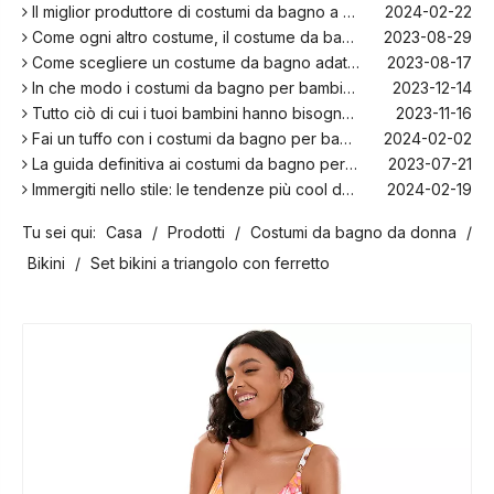
Il miglior produttore di costumi da bagno a Bali!
2024-02-22
Come ogni altro costume, il costume da bagno per bambini: una piacevole zona per rilassarsi sulla spiaggia
2023-08-29
Come scegliere un costume da bagno adatto per i bambini
2023-08-17
In che modo i costumi da bagno per bambini sono più comodi con l'elastan?
2023-12-14
Tutto ciò di cui i tuoi bambini hanno bisogno per nuotare quest'estate
2023-11-16
Fai un tuffo con i costumi da bagno per bambini più alla moda della stagione!
2024-02-02
La guida definitiva ai costumi da bagno per bambini: comfort, design e sicurezza
2023-07-21
Immergiti nello stile: le tendenze più cool della stagione per i costumi da bagno per bambini
2024-02-19
La storia e l'evoluzione dell'iconico bikini: dal due pezzi al costume da bagno sensazionale
2024-01-31
Tu sei qui:
Casa
/
Prodotti
/
Costumi da bagno da donna
/
Le migliori opzioni per costumi da bagno taglie forti per la spiaggia e la piscina
2023-08-16
I migliori produttori di costumi da bagno nel Regno Unito
2024-02-23
Bikini
/
Set bikini a triangolo con ferretto
I migliori costumi da bagno per la tua prossima vacanza in spiaggia
2024-02-22
Il miglior produttore di costumi da bagno a Bali!
2024-02-22
Come ogni altro costume, il costume da bagno per bambini: una piacevole zona per rilassarsi sulla spiaggia
2023-08-29
Come scegliere un costume da bagno adatto per i bambini
2023-08-17
In che modo i costumi da bagno per bambini sono più comodi con l'elastan?
2023-12-14
Tutto ciò di cui i tuoi bambini hanno bisogno per nuotare quest'estate
2023-11-16
Fai un tuffo con i costumi da bagno per bambini più alla moda della stagione!
2024-02-02