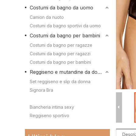
Conoscenza dei 
Costumi da bagno da uomo
Camion da nuoto
Conoscenza dei c
Camion da nuoto
Costumi da bagno sportivi da uomo
Costumi da bagno sportivi da uomo
Costumi da bagno per bambini
Costumi da bagno per bambini
Costumi da bagno per ragazze
Costumi da bagno per ragazzi
Costumi da bagno per ragazze
Costumi da bagno per bambini
Costumi da bagno per ragazzi
Reggiseno e mutandine da donna
Costumi da bagno per bambini
Set reggiseno e slip da donna
Signora Bra
Signora Mutandine
Reggiseno e mutandine da donna
Biancheria intima sexy
Reggiseno sportivo
Reggiseno sportivo
Immergiti nello stile: le tendenze più cool della stagione per i costumi da bagno per bambini
2024-02-19
Set reggiseno e slip da donna
La storia e l'evoluzione dell'iconico bikini: dal due pezzi al costume da bagno sensazionale
2024-01-31
Descri