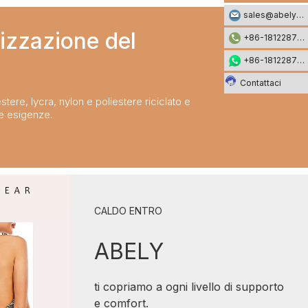
sales@abelyfashion.com
izzazione del
+86-18122871002
+86-18122871002
Contattaci
stere, lycra, nylon e poliestere riciclato e
ue esigenze.
CALDO ENTRO
ABELY
ti copriamo a ogni livello di supporto
e comfort.