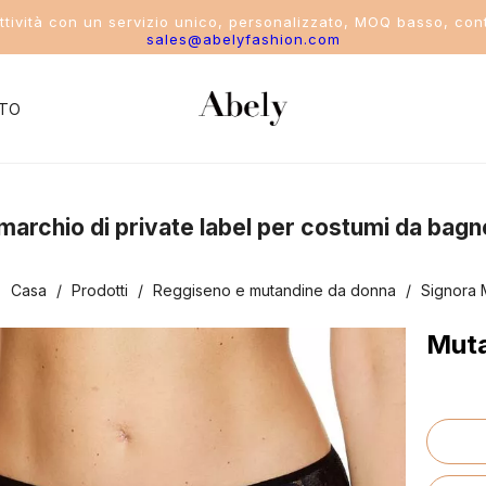
attività con un servizio unico, personalizzato, MOQ basso, cont
sales@abelyfashion.com
TO
del settore
uo marchio di private label per costumi da bagn
costume da bagno
:
Casa
/
Prodotti
/
Reggiseno e mutandine da donna
/
Signora 
ikini
Muta
ostume intero
costume da bagno a due pezzi
ostumi da bagno sportivi da donna