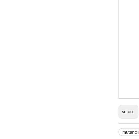
su un:
mutandi