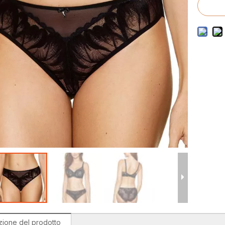
costumi da bagno da uomo
ostumi da bagno per bambini
zione del prodotto