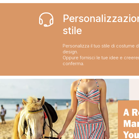
Personalizzazio
stile​​​​​​​
Personalizza il tuo stile di costume 
design.
Oppure fornisci le tue idee e creer
conferma.