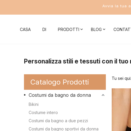
Avvia la tua 
CASA
DI
PRODOTTI
BLOG
CONTAT
Notizie aziendali
Costumi da bagno donna
Conoscenza 
Personalizza stili e tessuti con il t
Novità del settore
Bikini
Conoscenza del 
Tu sei qui
Catalogo Prodotti
Costume intero
Conoscenza del b
Costumi da bagno da donna
Costumi da bagno a due pezzi
Conoscenza del c
Bikini
Costumi da bagno sportivi da donna
Conoscenza del 
Costume intero
Conoscenza dei c
Costumi da bagno a due pezzi
Costumi da bagno da uomo
Costumi da bagno sportivi da donna