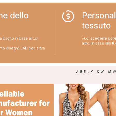
ne dello
Personal
tessuto​​​​​​​
da bagno in base al tuo
Puoi scegliere polie
altro, in base alle t
emo disegni CAD per la tua