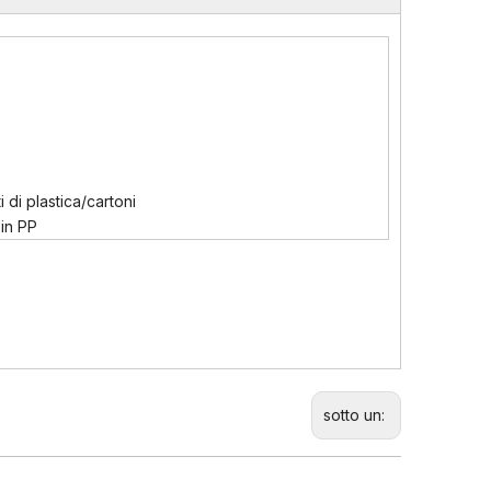
 di plastica/cartoni
in PP
sotto un: