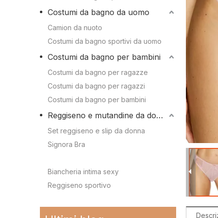
Conoscenza dei 
Costumi da bagno da uomo
Camion da nuoto
Conoscenza dei c
Camion da nuoto
Costumi da bagno sportivi da uomo
Costumi da bagno sportivi da uomo
Costumi da bagno per bambini
Costumi da bagno per bambini
Costumi da bagno per ragazze
Costumi da bagno per ragazzi
Costumi da bagno per ragazze
Costumi da bagno per bambini
Costumi da bagno per ragazzi
Reggiseno e mutandine da donna
Costumi da bagno per bambini
Set reggiseno e slip da donna
Signora Bra
Signora Mutandine
Reggiseno e mutandine da donna
Biancheria intima sexy
Reggiseno sportivo
Reggiseno sportivo
Immergiti nello stile: le tendenze più cool della stagione per i costumi da bagno per bambini
2024-02-19
Set reggiseno e slip da donna
La storia e l'evoluzione dell'iconico bikini: dal due pezzi al costume da bagno sensazionale
2024-01-31
Descri