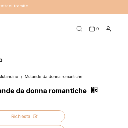
attaci tramite
0
o
Mutandine
/
Mutande da donna romantiche
nde da donna romantiche
Richiesta