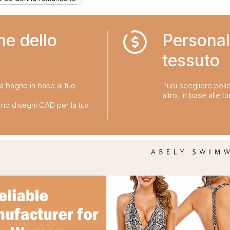
ne dello
Personal
tessuto​​​​​​​
da bagno in base al tuo
Puoi scegliere polie
altro, in base alle t
emo disegni CAD per la tua