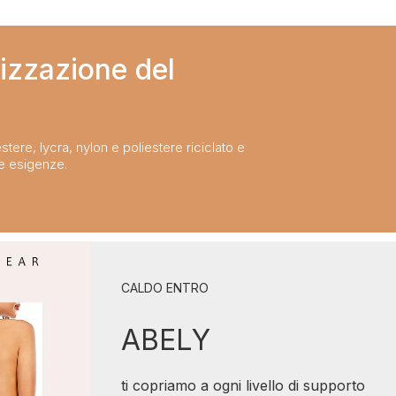
izzazione del
stere, lycra, nylon e poliestere riciclato e
ue esigenze.
CALDO ENTRO
ABELY
ti copriamo a ogni livello di supporto