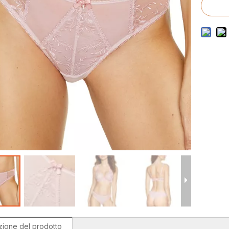
costumi da bagno da uomo
ostumi da bagno per bambini
zione del prodotto