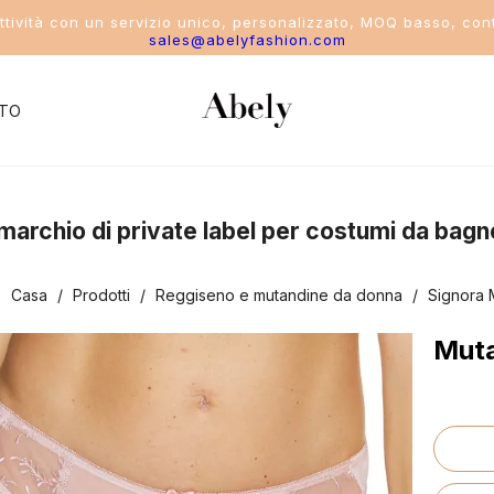
attività con un servizio unico, personalizzato, MOQ basso, cont
sales@abelyfashion.com
TO
del settore
uo marchio di private label per costumi da bagn
costume da bagno
:
Casa
/
Prodotti
/
Reggiseno e mutandine da donna
/
Signora 
ikini
Muta
ostume intero
costume da bagno a due pezzi
ostumi da bagno sportivi da donna