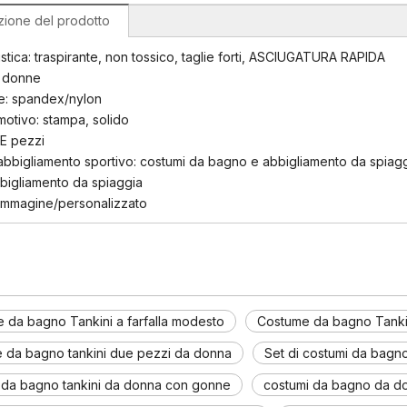
zione del prodotto
istica: traspirante, non tossico, taglie forti, ASCIUGATURA RAPIDA
 donne
le: spandex/nylon
motivo: stampa, solido
UE pezzi
abbigliamento sportivo: costumi da bagno e abbigliamento da spiag
bigliamento da spiaggia
 immagine/personalizzato
 da bagno Tankini a farfalla modesto
Costume da bagno Tankini
 da bagno tankini due pezzi da donna
Set di costumi da bagn
 da bagno tankini da donna con gonne
costumi da bagno da don