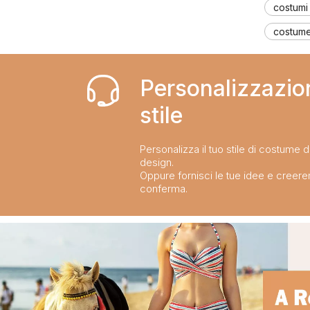
costumi
Fai un tuffo con i costumi da bagno per bambini più alla moda della stagione!
2024-02-02
costume
Personalizzazio
stile​​​​​​​
Personalizza il tuo stile di costume 
design.
Oppure fornisci le tue idee e creer
conferma.