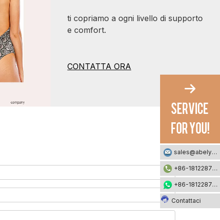
ti copriamo a ogni livello di supporto
e comfort.
CONTATTA ORA
sales@abelyfashion.com
+86-18122871002
+86-18122871002
Contattaci