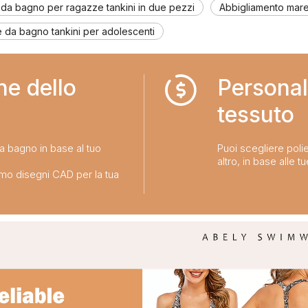
 da bagno per ragazze tankini in due pezzi
Abbigliamento mare 
 da bagno tankini per adolescenti
ne dello
Personal
tessuto​​​​​​​
da bagno in base al tuo
Puoi scegliere polie
altro, in base alle t
emo disegni CAD per la tua