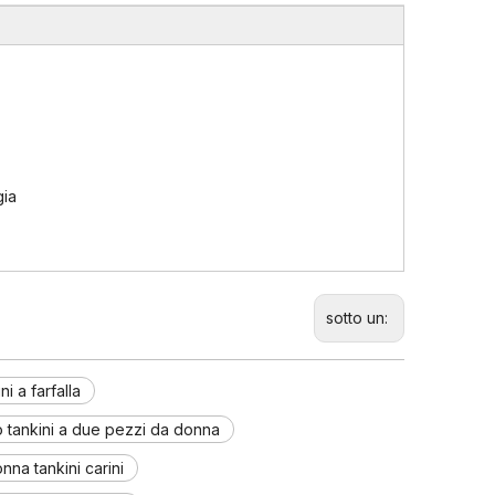
gia
sotto un:
 a farfalla
o tankini a due pezzi da donna
na tankini carini