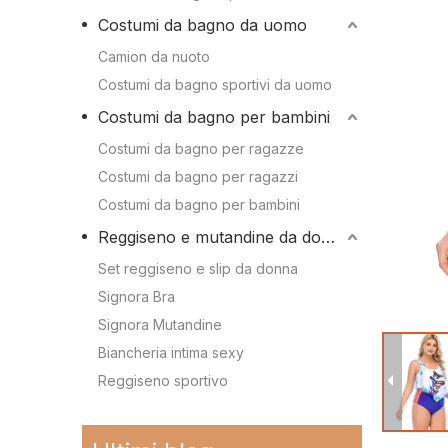
Conoscenza dei 
Costumi da bagno da uomo
Camion da nuoto
Conoscenza dei c
Camion da nuoto
Costumi da bagno sportivi da uomo
Costumi da bagno sportivi da uomo
Costumi da bagno per bambini
Costumi da bagno per bambini
Costumi da bagno per ragazze
Costumi da bagno per ragazzi
Costumi da bagno per ragazze
Costumi da bagno per bambini
Costumi da bagno per ragazzi
Reggiseno e mutandine da donna
Costumi da bagno per bambini
Set reggiseno e slip da donna
Signora Bra
Signora Mutandine
Reggiseno e mutandine da donna
Biancheria intima sexy
Reggiseno sportivo
Reggiseno sportivo
Immergiti nello stile: le tendenze più cool della stagione per i costumi da bagno per bambini
2024-02-19
Set reggiseno e slip da donna
La storia e l'evoluzione dell'iconico bikini: dal due pezzi al costume da bagno sensazionale
2024-01-31