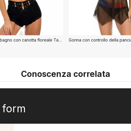
Costume da bagno con canotta floreale Tankini
Conoscenza correlata
k form