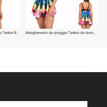
Gonna con controllo della pancia Tankini Beachwear
Abbigliamento da spiaggia Tankini da donna colorato