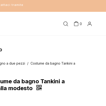
attaci tramite
0
o
gno a due pezzi
/
Costume da bagno Tankini a
ume da bagno Tankini a
alla modesto