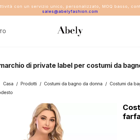
attività con un servizio unico, personalizzato, MOQ basso, cont
sales@abelyfashion.com
TO
del settore
uo marchio di private label per costumi da bagn
costume da bagno
:
Casa
/
Prodotti
/
Costumi da bagno da donna
/
Costumi da ba
ikini
modesto
ostume intero
Cost
farf
costume da bagno a due pezzi
ostumi da bagno sportivi da donna