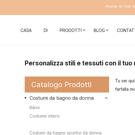
Avvia la tua 
CASA
DI
PRODOTTI
BLOG
CONTAT
Notizie aziendali
Costumi da bagno donna
Conoscenza 
Personalizza stili e tessuti con il t
Novità del settore
Bikini
Conoscenza del 
Tu sei qui
Catalogo Prodotti
Costume intero
Conoscenza del b
farfalla 
Costumi da bagno da donna
Costumi da bagno a due pezzi
Conoscenza del c
Bikini
Costumi da bagno sportivi da donna
Conoscenza del 
Costume intero
Conoscenza dei c
Costumi da bagno a due pezzi
Costumi da bagno da uomo
Costumi da bagno sportivi da donna