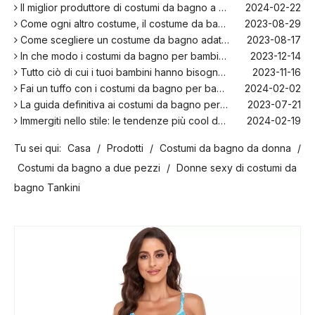
Il miglior produttore di costumi da bagno a Bali!
2024-02-22
Come ogni altro costume, il costume da bagno per bambini: una piacevole zona per rilassarsi sulla spiaggia
2023-08-29
Come scegliere un costume da bagno adatto per i bambini
2023-08-17
In che modo i costumi da bagno per bambini sono più comodi con l'elastan?
2023-12-14
Tutto ciò di cui i tuoi bambini hanno bisogno per nuotare quest'estate
2023-11-16
Fai un tuffo con i costumi da bagno per bambini più alla moda della stagione!
2024-02-02
La guida definitiva ai costumi da bagno per bambini: comfort, design e sicurezza
2023-07-21
Immergiti nello stile: le tendenze più cool della stagione per i costumi da bagno per bambini
2024-02-19
La storia e l'evoluzione dell'iconico bikini: dal due pezzi al costume da bagno sensazionale
2024-01-31
Tu sei qui:
Casa
/
Prodotti
/
Costumi da bagno da donna
/
Le migliori opzioni per costumi da bagno taglie forti per la spiaggia e la piscina
2023-08-16
I migliori produttori di costumi da bagno nel Regno Unito
2024-02-23
Costumi da bagno a due pezzi
/
Donne sexy di costumi da
I migliori costumi da bagno per la tua prossima vacanza in spiaggia
2024-02-22
bagno Tankini
Il miglior produttore di costumi da bagno a Bali!
2024-02-22
Come ogni altro costume, il costume da bagno per bambini: una piacevole zona per rilassarsi sulla spiaggia
2023-08-29
Come scegliere un costume da bagno adatto per i bambini
2023-08-17
In che modo i costumi da bagno per bambini sono più comodi con l'elastan?
2023-12-14
Tutto ciò di cui i tuoi bambini hanno bisogno per nuotare quest'estate
2023-11-16
Fai un tuffo con i costumi da bagno per bambini più alla moda della stagione!
2024-02-02