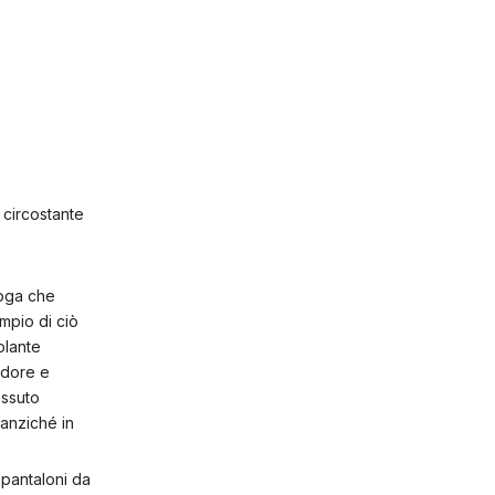
 circostante
yoga che
mpio di ciò
olante
sudore e
essuto
 anziché in
 pantaloni da