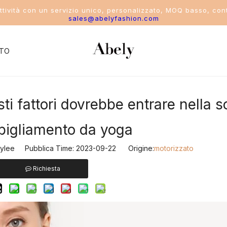
attività con un servizio unico, personalizzato, MOQ basso, cont
sales@abelyfashion.com
TO
i fattori dovrebbe entrare nella s
del settore
costume da bagno
bbigliamento da yoga
ikini
lee Pubblica Time: 2023-09-22 Origine:
motorizzato
ostume intero
Richiesta
costume da bagno a due pezzi
ostumi da bagno sportivi da donna