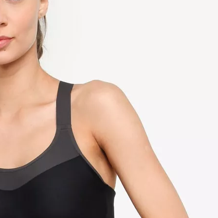
costumi da bagno da uomo
ostumi da bagno per bambini