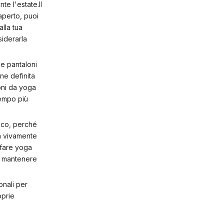
e l'estate.Il
aperto, puoi
alla tua
siderarla
me pantaloni
ne definita
oni da yoga
tempo più
mico, perché
ia vivamente
 fare yoga
er mantenere
onali per
oprie