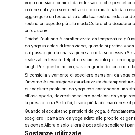
yoga che siano comodi da indossare e che permettano all
cotone e il nylon sono entrambi buoni materiali da cons
aggiungere un tocco di stile alla tua routine indossando 
routine un aspetto più alla moda.Coloro che desiderano 
un'opzione.
Poiché l'autunno è caratterizzato da temperature più mi
da yoga in colori di transizione, quando si pratica yog
dal passaggio da una stagione a quella successiva.Se vu
realizzati in tessuto felpato o scamosciato per un maggi
lunghi.Per questo motivo, sarai in grado di mantenere la
Si consiglia vivamente di scegliere pantaloni da yoga ca
l'inverno è una stagione caratterizzata da temperature ge
di scegliere pantaloni da yoga che contengano uno stra
all'aria aperta, dovresti scegliere pantaloni da yoga re
la presa a terra.Se lo fai, ti sarà più facile mantenere il 
Quando si acquistano pantaloni da yoga, è fondamentale
scegliere i pantaloni da yoga adatti alle proprie esigen
esigenze.Allora e solo allora è possibile scegliere i pa
Sostanze utilizzate