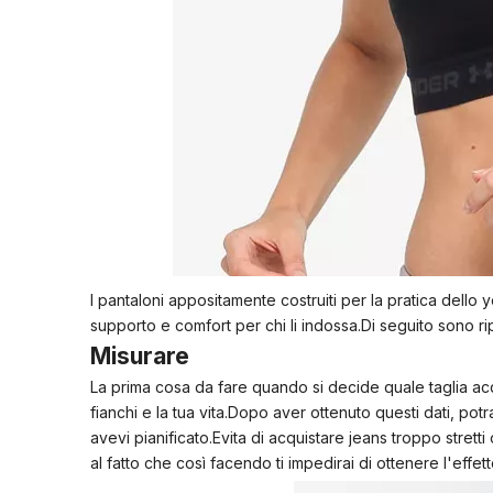
Signora Bra
Signora Mutandine
Biancheria intima sexy
I pantaloni appositamente costruiti per la pratica dello y
supporto e comfort per chi li indossa.Di seguito sono r
Misurare
La prima cosa da fare quando si decide quale taglia acqui
fianchi e la tua vita.Dopo aver ottenuto questi dati, po
avevi pianificato.Evita di acquistare jeans troppo stretti
al fatto che così facendo ti impedirai di ottenere l'effe