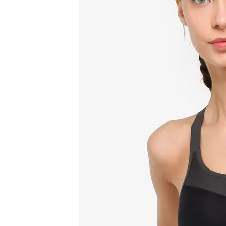
Conoscenza dei 
Camion da nuoto
Conoscenza dei c
Costumi da bagno sportivi da uomo
Costumi da bagno per bambini
Costumi da bagno per ragazze
Costumi da bagno per ragazzi
Costumi da bagno per bambini
Reggiseno e mutandine da donna
Reggiseno sportivo
Set reggiseno e slip da donna