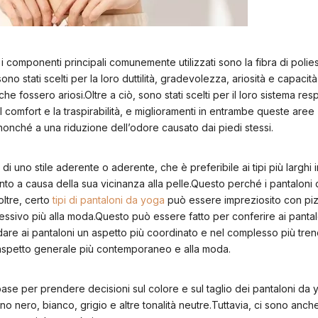
, i componenti principali comunemente utilizzati sono la fibra di polies
i sono stati scelti per la loro duttilità, gradevolezza, ariosità e capacit
 che fossero ariosi.Oltre a ciò, sono stati scelti per il loro sistema res
il comfort e la traspirabilità, e miglioramenti in entrambe queste aree
onché a una riduzione dell’odore causato dai piedi stessi.
 uno stile aderente o aderente, che è preferibile ai tipi più larghi in
nto a causa della sua vicinanza alla pelle.Questo perché i pantaloni
oltre, certo
tipi di pantaloni da yoga
può essere impreziosito con pizzi 
lessivo più alla moda.Questo può essere fatto per conferire ai pantal
dare ai pantaloni un aspetto più coordinato e nel complesso più tre
 aspetto generale più contemporaneo e alla moda.
ase per prendere decisioni sul colore e sul taglio dei pantaloni da 
o nero, bianco, grigio e altre tonalità neutre.Tuttavia, ci sono anch