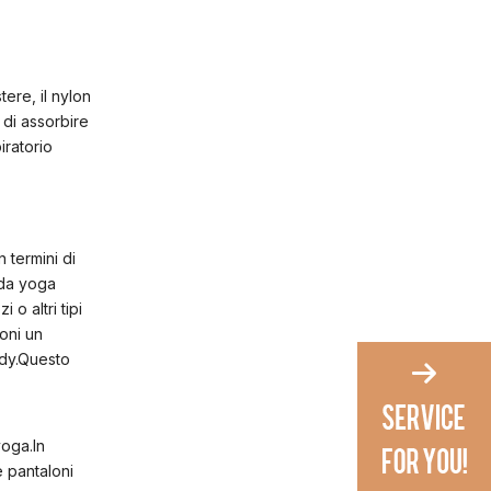
tere, il nylon
à di assorbire
piratorio
 termini di
 da yoga
o altri tipi
oni un
ndy.Questo
yoga.In
e pantaloni