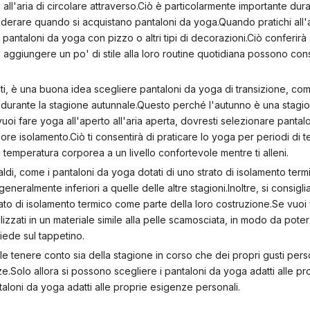
'aria di circolare attraverso.Ciò è particolarmente importante durant
iderare quando si acquistano pantaloni da yoga.Quando pratichi all'
pantaloni da yoga con pizzo o altri tipi di decorazioni.Ciò conferirà 
aggiungere un po' di stile alla loro routine quotidiana possono con
ti, è una buona idea scegliere pantaloni da yoga di transizione, co
a durante la stagione autunnale.Questo perché l'autunno è una stagio
oi fare yoga all'aperto all'aria aperta, dovresti selezionare pantal
ore isolamento.Ciò ti consentirà di praticare lo yoga per periodi di 
 temperatura corporea a un livello confortevole mentre ti alleni.
ldi, come i pantaloni da yoga dotati di uno strato di isolamento ter
neralmente inferiori a quelle delle altre stagioni.Inoltre, si consigl
to di isolamento termico come parte della loro costruzione.Se vuoi
alizzati in un materiale simile alla pelle scamosciata, in modo da pot
piede sul tappetino.
 tenere conto sia della stagione in corso che dei propri gusti pers
ze.Solo allora si possono scegliere i pantaloni da yoga adatti alle pr
ntaloni da yoga adatti alle proprie esigenze personali.