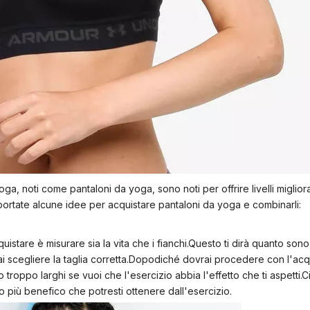
oga, noti come pantaloni da yoga, sono noti per offrire livelli migliora
iportate alcune idee per acquistare pantaloni da yoga e combinarli:
stare è misurare sia la vita che i fianchi.Questo ti dirà quanto sono 
trai scegliere la taglia corretta.Dopodiché dovrai procedere con l'ac
 o troppo larghi se vuoi che l'esercizio abbia l'effetto che ti aspetti.
tto più benefico che potresti ottenere dall'esercizio.