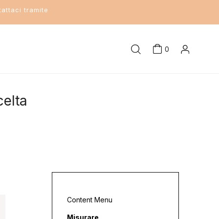
attaci tramite
0
celta
Content Menu
Misurare