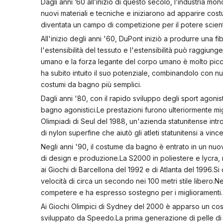
Dagli anni ’60 all’inizio di questo secolo, l’industria 
Signora Bra
nuovi materiali e tecniche e iniziarono ad apparire cos
diventata un campo di competizione per il potere scientif
Signora Mutandine
All'inizio degli anni '60, DuPont iniziò a produrre una f
Biancheria intima sexy
l'estensibilità del tessuto e l'estensibilità può raggiu
umano e la forza legante del corpo umano è molto piccol
ha subito intuito il suo potenziale, combinandolo con n
costumi da bagno più semplici.
Dagli anni '80, con il rapido sviluppo degli sport agonis
bagno agonistici.Le prestazioni furono ulteriormente mig
Olimpiadi di Seul del 1988, un'azienda statunitense int
di nylon superfine che aiutò gli atleti statunitensi a v
Negli anni '90, il costume da bagno è entrato in un nuovo
di design e produzione.La S2000 in poliestere e lycra, r
ai Giochi di Barcellona del 1992 e di Atlanta del 1996.S
velocità di circa un secondo nei 100 metri stile libero.N
competere e ha espresso sostegno per i miglioramenti.
Ai Giochi Olimpici di Sydney del 2000 è apparso un cos
sviluppato da Speedo.La prima generazione di pelle di sq