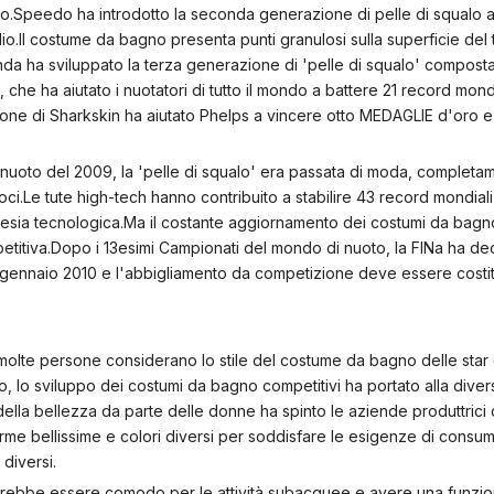
to.Speedo ha introdotto la seconda generazione di pelle di squalo al
io.Il costume da bagno presenta punti granulosi sulla superficie del
nda ha sviluppato la terza generazione di 'pelle di squalo' composta
e, che ha aiutato i nuotatori di tutto il mondo a battere 21 record mondi
ione di Sharkskin ha aiutato Phelps a vincere otto MEDAGLIE d'oro e 
i nuoto del 2009, la 'pelle di squalo' era passata di moda, completa
oci.Le tute high-tech hanno contribuito a stabilire 43 record mondial
nesia tecnologica.Ma il costante aggiornamento dei costumi da bagn
etitiva.Dopo i 13esimi Campionati del mondo di nuoto, la FINa ha dec
 1° gennaio 2010 e l'abbigliamento da competizione deve essere costi
olte persone considerano lo stile del costume da bagno delle star
, lo sviluppo dei costumi da bagno competitivi ha portato alla diver
 della bellezza da parte delle donne ha spinto le aziende produttrici
rme bellissime e colori diversi per soddisfare le esigenze di consuma
 diversi.
rebbe essere comodo per le attività subacquee e avere una funzio