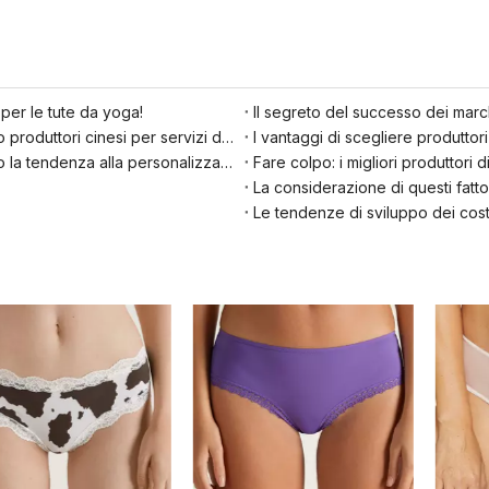
per le tute da yoga!
Il segreto del successo dei march
Perché i marchi francesi di costumi da bagno scelgono produttori cinesi per servizi di costumi da bagno personalizzati
I vantaggi di scegliere produttor
Come i marchi di costumi da bagno olandesi cavalcano la tendenza alla personalizzazione con i produttori cinesi
Fare colpo: i migliori produttori
Le tendenze di sviluppo dei cost