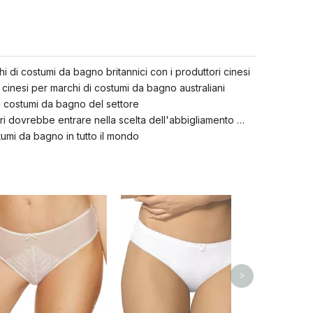
i di costumi da bagno britannici con i produttori cinesi
i cinesi per marchi di costumi da bagno australiani
 di costumi da bagno del settore
La considerazione di questi fattori dovrebbe entrare nella scelta dell'abbigliamento da yoga
umi da bagno in tutto il mondo
Slip da donn
traspiran
>