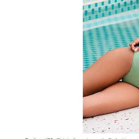
Conoscenza dei 
Camion da nuoto
Conoscenza dei c
Costumi da bagno sportivi da uomo
Costumi da bagno per bambini
Costumi da bagno per ragazze
Costumi da bagno per ragazzi
Costumi da bagno per bambini
Reggiseno e mutandine da donna
Reggiseno sportivo
Set reggiseno e slip da donna