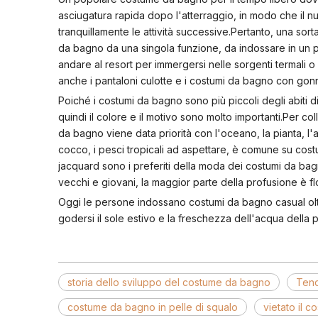
asciugatura rapida dopo l'atterraggio, in modo che il 
tranquillamente le attività successive.Pertanto, una s
da bagno da una singola funzione, da indossare in un p
andare al resort per immergersi nelle sorgenti termali 
anche i pantaloni culotte e i costumi da bagno con gonn
Poiché i costumi da bagno sono più piccoli degli abiti di
quindi il colore e il motivo sono molto importanti.Per c
da bagno viene data priorità con l'oceano, la pianta, l'ani
cocco, i pesci tropicali ad aspettare, è comune su cos
jacquard sono i preferiti della moda dei costumi da ba
vecchi e giovani, la maggior parte della profusione è flo
Oggi le persone indossano costumi da bagno casual olt
godersi il sole estivo e la freschezza dell'acqua della p
storia dello sviluppo del costume da bagno
Tend
costume da bagno in pelle di squalo
vietato il 