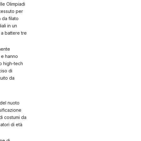
le Olimpiadi
 tessuto per
 da filato
ali in un
a battere tre
mente
i e hanno
o high-tech
iso di
tuito da
 del nuoto
sificazione
 di costumi da
tori di età
ne di