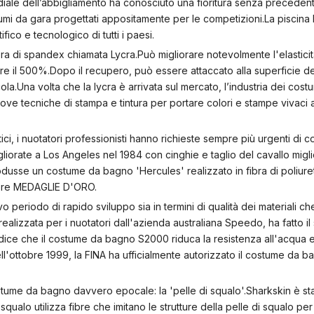
mondiale dell’abbigliamento ha conosciuto una fioritura senza preceden
tumi da gara progettati appositamente per le competizioni.La piscina 
ico e tecnologico di tutti i paesi.
ibra di spandex chiamata Lycra.Può migliorare notevolmente l'elastici
ngere il 500%.Dopo il recupero, può essere attaccato alla superficie d
a.Una volta che la lycra è arrivata sul mercato, l’industria dei cos
uove tecniche di stampa e tintura per portare colori e stampe vivaci 
tici, i nuotatori professionisti hanno richieste sempre più urgenti di 
liorate a Los Angeles nel 1984 con cinghie e taglio del cavallo miglio
rodusse un costume da bagno 'Hercules' realizzato in fibra di poliure
incere MEDAGLIE D'ORO.
 periodo di rapido sviluppo sia in termini di qualità dei materiali ch
ealizzata per i nuotatori dall'azienda australiana Speedo, ha fatto i
i dice che il costume da bagno S2000 riduca la resistenza all'acqua 
ell'ottobre 1999, la FINA ha ufficialmente autorizzato il costume da b
tume da bagno davvero epocale: la 'pelle di squalo'.Sharkskin è st
ualo utilizza fibre che imitano le strutture della pelle di squalo pe