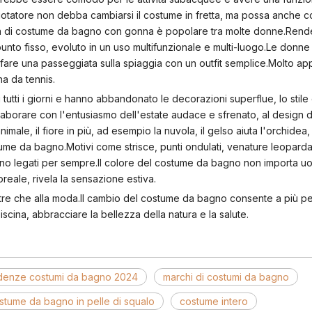
nuotatore non debba cambiarsi il costume in fretta, ma possa anche c
orta di costume da bagno con gonna è popolare tra molte donne.Rend
unto fisso, evoluto in un uso multifunzionale e multi-luogo.Le donn
o fare una passeggiata sulla spiaggia con un outfit semplice.Molto a
a da tennis.
 tutti i giorni e hanno abbandonato le decorazioni superflue, lo stile
ollaborare con l'entusiasmo dell'estate audace e sfrenato, al design
male, il fiore in più, ad esempio la nuvola, il gelso aiuta l'orchidea, il
tume da bagno.Motivi come strisce, punti ondulati, venature leopard
gno legati per sempre.Il colore del costume da bagno non importa u
reale, rivela la sensazione estiva.
re che alla moda.Il cambio del costume da bagno consente a più p
iscina, abbracciare la bellezza della natura e la salute.
enze costumi da bagno 2024
marchi di costumi da bagno
costume da bagno in pelle di squalo
costume intero