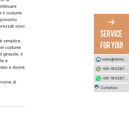
ontinuare
e il costume
e possono
pprezzati sono
 è semplice,
 del costume
 girasole, il
sales@abelyfashion.com
ate e
omini e donne
+86-18122871002
+86-18122871002
ersone di
Contattaci