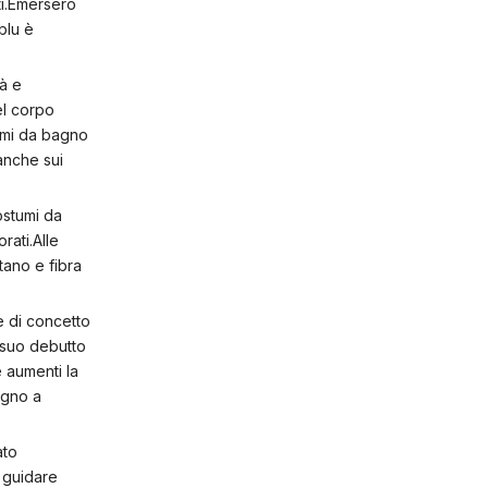
ti.Emersero
blu è
tà e
el corpo
tumi da bagno
anche sui
costumi da
rati.Alle
tano e fibra
e di concetto
l suo debutto
e aumenti la
agno a
ato
r guidare