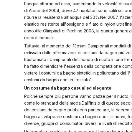
l'acqua attorno ad essa, aumentando la velocità di nuo
di Atene del 2004, dove 47 nuotatori sono saliti sul pod
ridurre la resistenza all'acqua del 30%.Nel 2007, l'azie
elastico resistente all'ossigeno e filato di nylon ultrafin
anno.Alle Olimpiadi di Pechino 2008, la quarta generaz
record mondiali.
Tuttavia, al momento dei 13esimi Campionati mondiali d
eclissata dalle affermazioni di costumi da bagno più vel
trasformato i Campionati del mondo di nuoto in una fre
ha fatto dimenticare l'essenza della competizione comp
vietare i costumi da bagno sintetici in poliuretano dal
costumi da bagno corti in 'tessuto'.
Un costume da bagno casual ed elegante
Poiché sempre più persone vanno pazze per il nuoto, m
come lo standard della moda.Dall'inizio di questo secolo
dei costumi da bagno pubblici.In particolare, la ricerca
bagno a sviluppare costumi da bagno con stili nuovi, fo
diverse, gruppi di consumatori diversi e livelli di reddito
Un popolare costume da bagno per il tempo libero dov