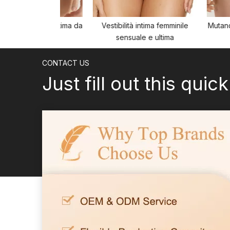
cheria intima da
Vestibilità intima femminile
Mutande trasp
onna
sensuale e ultima
CONTACT US
Just fill out this quic