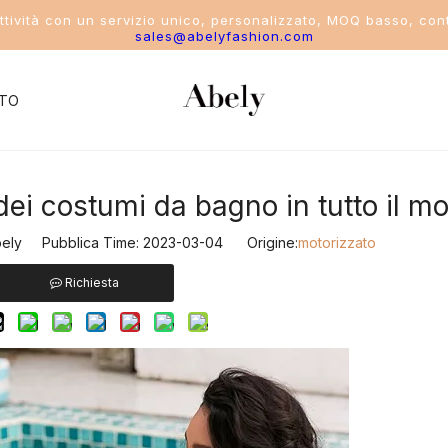
attività con un servizio unico, personalizzato, MOQ basso, cont
sales@abelyfashion.com
TO
dei costumi da bagno in tutto il m
del settore
ly Pubblica Time: 2023-03-04 Origine:
motorizzato
costume da bagno
Richiesta
ikini
ostume intero
costume da bagno a due pezzi
ostumi da bagno sportivi da donna